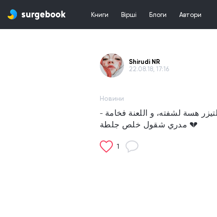
Книги
Вірші
Блоги
Автори
Shirudi NR
22.08.18, 17:16
Новини
مدري شقول خلص جلطة 💔
1