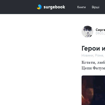
Книги
Вірші
Серге
09.03.
Герои 
Новини, Різне
Кстати, люб
Цепи Фатум