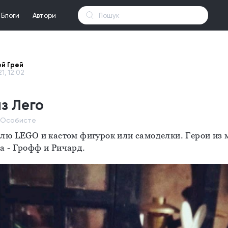
Блоги
Автори
й Грей
21, 12:02
из Лего
, Особисте
лю LEGO и кастом фигурок или самоделки. Герои из м
а - Грофф и Ричард.