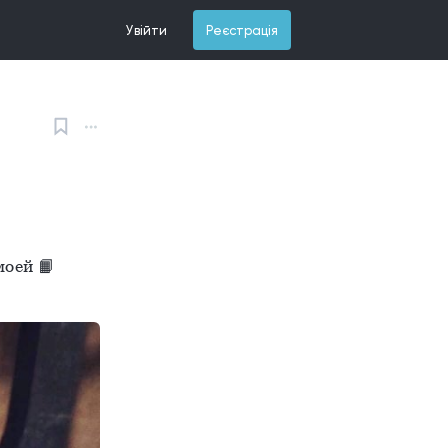
Увійти
Реєстрація
оей 📙 