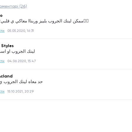
оментарі (26)
o
ممكن لينك الجروب بلييز وربناا معاكي ي قلبي❤فايتنغ✊🏻
сти
05.05.2020, 16:31
 Styles
لينك الجروب او اسمه
сти
04.06.2020, 15:47
Acland
حد معاه لينك الجروب 
сти
15.10.2021, 20:29