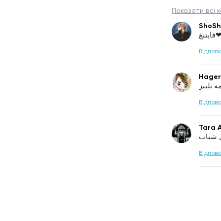
Показати всі к
ShoSh
Відпові
Hager
 بلييز
Відпові
Tara 
ي شباب
Відпові