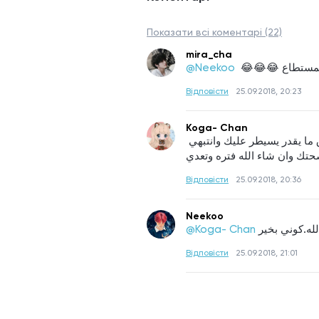
Показати всі коментарі (22)
mira_cha
ر المستطاع
@Neekoo 
Відповісти
25.09.2018, 20:23
Koga- Chan
حاولي تجهدي نفسك عشان ما يجي الليل الا وانتي تعبانه والارق ما يقدر يسيطر عليك وانتبهي 
Відповісти
25.09.2018, 20:36
Neekoo
@Koga- Chan
Відповісти
25.09.2018, 21:01