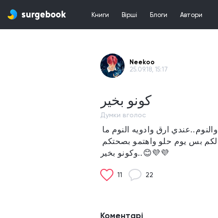
Книги
Вірші
Блоги
Автори
Neekoo
25.09.18, 15:17
كونو بخير
Думки вголос
صارلي فتره ما دخلت هنا...المهم الدراسه مشكله عندي...والنوم..عندي ارق وادويه النوم ما 
اقد اخذها الا لو عندي 18 سنه..تعب المهم...كنت بتمنالكم بس يوم حلو واهتمو بصحتكم 
وكونو بخير..😊💜💜
11
22
Коментарі