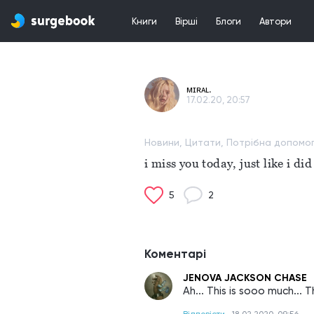
Книги
Вірші
Блоги
Автори
ᴍɪʀᴀʟ.
17.02.20, 20:57
Новини, Цитати, Потрібна допомо
i miss you today, just like i di
5
2
Коментарі
JENOVA JACKSON CHASE
Ah... This is sooo much...