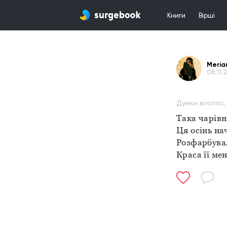
Книги
Вірші
Meria
08.11.2
Думки вголос,
Така чарівн
Ця осінь на
Розфарбува
Краса її мен