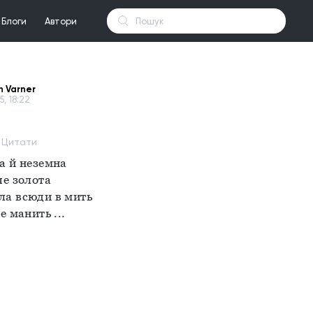
Блоги
Автори
n Varner
5, 18:22
 Цитати
а й неземна 
че золота 
ла всюди в мить 
е манить ...