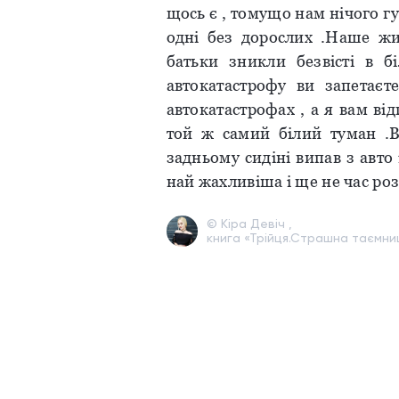
щось є , томущо нам нічого гу
одні без дорослих .Наше жи
батьки зникли безвісті в б
автокатастрофу ви запетаєт
автокатастрофах , а я вам ві
той ж самий білий туман .В
задньому сидіні випав з авто
най жахливіша і ще не час роз
© Кіра Девіч ,
книга «Трійця.Страшна таємниц