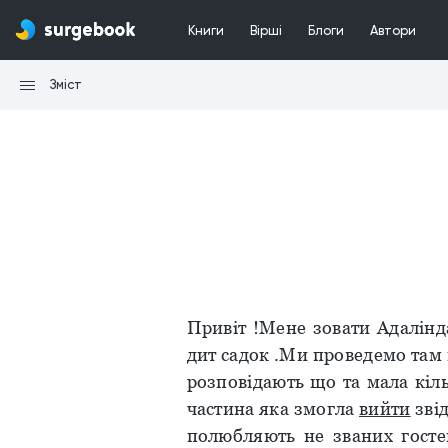
Книги
Вірші
Блоги
Автори
Зміст
Привіт !Мене зовати Адалінда
дит садок .Ми проведемо там ц
розповідають що та мала кіль
частина яка змогла
вийти
зві
полюбляють не званих госте