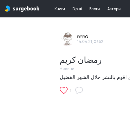
Книги
Вірші
Блоги
Автори
ᗷᗴᗷO
14.04.21, 06:52
رمضان كريم
Новини
1