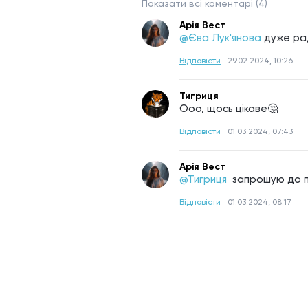
Показати всі коментарі (4)
Арія Вест
@Єва Лук'янова
дуже рад
Відповісти
29.02.2024, 10:26
Тигриця
Ооо, щось цікаве🤔
Відповісти
01.03.2024, 07:43
Арія Вест
@Тигриця 
запрошую до 
Відповісти
01.03.2024, 08:17