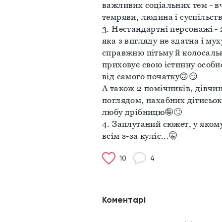
важливих соціальних тем - вчи
темряви, людина і суспільств
3. Нестандартні персонажі -
яка з вигляду не здатна і мух
справжню пітьму й колосальн
приховує свою істинну особис
від самого початку🙃😏
А також 2 помічників, дівчин
поглядом, нахабних дітисьок,
любу дрібницю🤪🙄
4. Заплутаний сюжет, у якому
всім з-за куліс...🤫
10
4
Коментарі