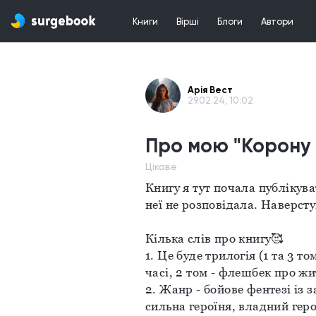
Книги
Вірші
Блоги
Автори
Арія Вест
29.02.24, 10:02
Про мою "Корону
Цікаве
Книгу я тут почала публікуват
неї не розповідала. Наверст
Кілька слів про книгу🥰
1. Це буде трилогія (1 та 3 т
часі, 2 том - флешбек про жи
2. Жанр - бойове фентезі із
сильна героїня, владний герой