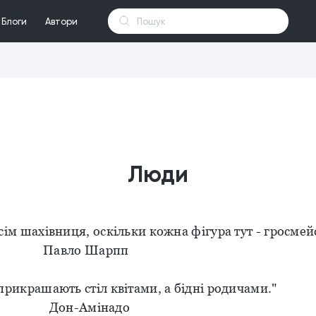
Блоги
Автори
Люди
сім шахівниця, оскільки кожна фігура тут - гросмей
о Шарпп
прикрашають стіл квітами, а бідні родичами."
Амінадо