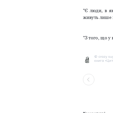
"Є люди, в я
живуть лише 
Фаїна
"З того, що у
Абу
© crazy sug
книга «Цит