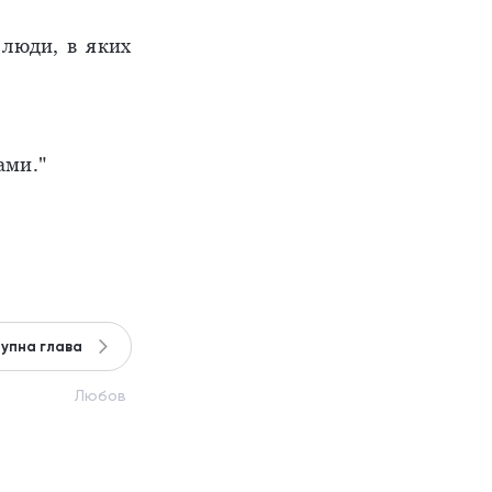
 люди, в яких
ами."
упна глава
Любов