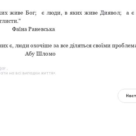
ких живе Бог; є люди, в яких живе Диявол; а є
глисти."
 Раневська
 них є, люди охочіше за все діляться своїми проблем
 Шломо
ar ,
ати на всі випадки життя».
Наст