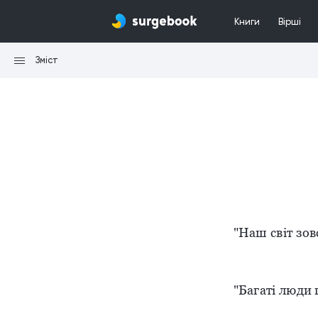
Книги
Вірші
Зміст
"Наш світ зов
Павл
"Багаті люди 
Дон-