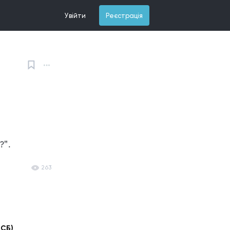
Увійти
Реєстрація
?".
263
 СБ)