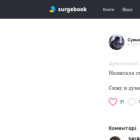
Книги
Вірші
Сумна
01.01.1
Думки вголос,
Написала ст
Сижу и дума
31
Коментарі
_SAҰA