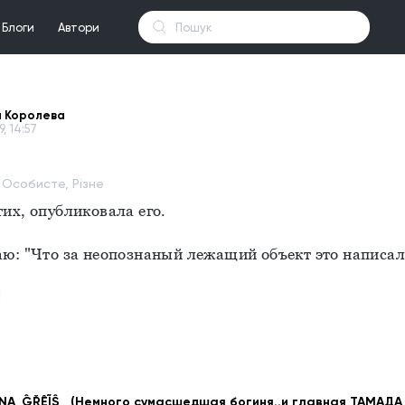
Блоги
Автори
 Королева
9, 14:57
 Особисте, Різне
их, опубликовала его.
ю: "Что за неопознаный лежащий объект это написал
1
NA_ĜŘÊĨŜ_ (Немного сумасшедшая богиня..и главная ТАМАДА