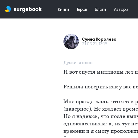
Книги
Вірші
Блоги
Автори
Сумна Королева
21.03.21, 13:19
Думки вголос
И вот спустя миллионы лет н
Решила поверить как у вас вс
Мне правда жаль, что я так 
(наверное). Не хватает време
Но я надеюсь, что после выпу
одноклассникам; а, их тут не
времени и я смогу продолжит