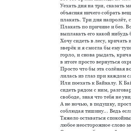
Уехать дня на три, сказать ма
объясняя ничего собрать вещ
плакать. Три дня напролёт, с
Плакать по причине и без. В
выплакать его какой нибудь 
Хочу сидеть в лесу, кричать 
зверёк и я смогла бы ему тупо
горло, и снова рыдать, крича
в итоге просто вернуться охр
Просто что бы эта солёная во
лилась из глаз при каждом с
Или поехать к Байкалу. К Бай
сидеть рядом с ним, разговар
свободе, зная что тебя не уви
А не ночью, в подушку, прост
соблюдая тишину... Ведь есл
Тяжело оставаться спокойны
любое неосторожное слово мо