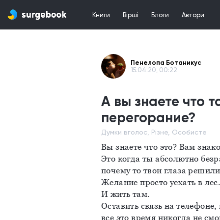
Книги
Вірші
Блоги
Автори
Пенелопа Ботаникус
15.04.20, 00:22
А вы знаете что 
перегорание?
Думки вголос, Різне, Особисте
Вы знаете что это? Вам знак
Это когда ты абсолютно безра
почему то твои глаза решили
Желание просто уехать в лес
И жить там.
Оставить связь на телефоне, 
все это время никогда не смо