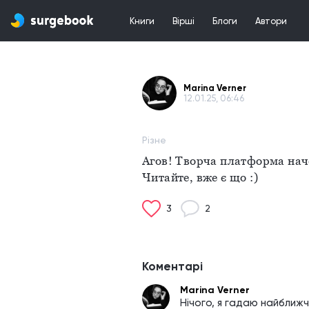
Книги
Вірші
Блоги
Автори
Marina Verner
12.01.25, 06:46
Різне
Агов! Творча платформа наче
Читайте, вже є що :)
3
2
Коментарі
Marina Verner
Нічого, я гадаю найближ