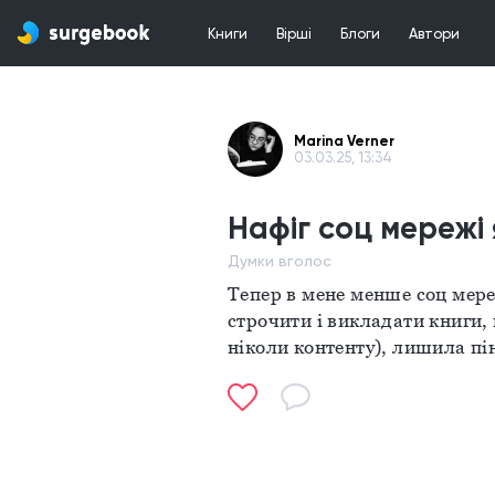
Книги
Вірші
Блоги
Автори
Marina Verner
03.03.25, 13:34
Нафіг соц мережі 
Думки вголос
Тепер в мене менше соц мереж
строчити і викладати книги, 
ніколи контенту), лишила пінт