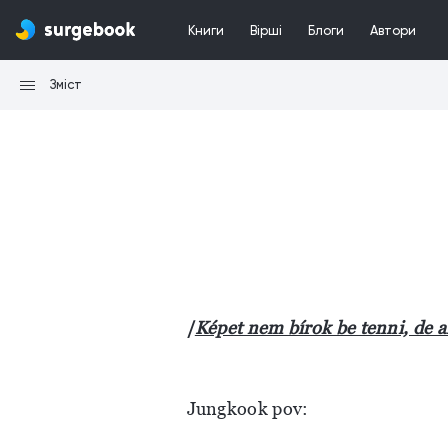
Книги
Вірші
Блоги
Автори
Зміст
/
Képet nem bírok be tenni, de a
Jungkook pov: