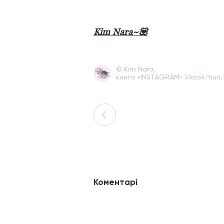
Kim Nara~💟
© Kim Nara,
книга «INSTAGRAM- Vkook/hun/
Коментарі