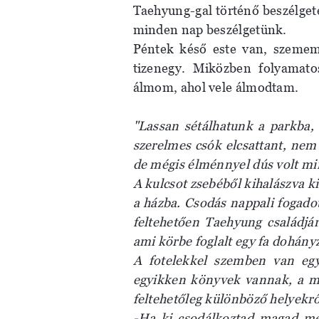
Taehyung-gal történő beszélget
minden nap beszélgetünk.
Péntek késő este van, szemem
tizenegy. Miközben folyamato
álmom, ahol vele álmodtam.
"
Lassan sétálhatunk
a parkba,
szerelmes csók elcsattant, nem
de mégis élménnyel dús volt mi
A kulcsot zsebéből kihalászva k
a házba. Csodás nappali fogado
feltehetően Taehyung családjár
ami körbe foglalt egy fa dohányz
A fotelekkel szemben van eg
egyikken könyvek vannak, a má
feltehetőleg különböző helyek
-Ha ki csodálkoztad magad me