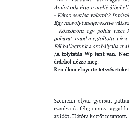
Amint oda értem mellé újból eli
- Kérsz esetleg valamit? Inniva
Egy mosolyt megeresztve válasz
- Köszönöm egy pohár vizet k
poharat, majd megtöltötte vízze
Fél ballagtunk a szobályaba majd
/
A folytatás Wp fent van. Ne
érdekel nézze meg.
Remélem elnyerte
tetszéseteke
Szemeim olyan gyorsan pattan
izzadva és félig merev taggal 
az időt. Hétóra kettőt mutatott.