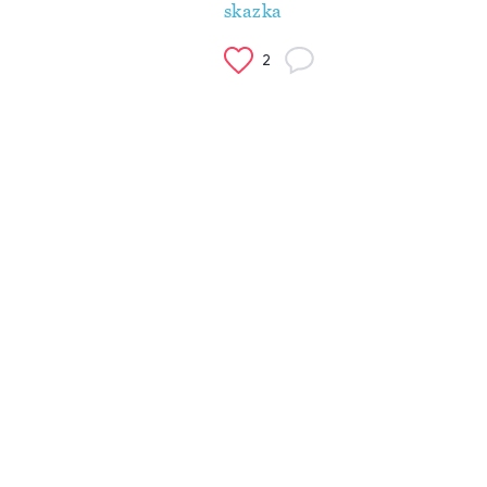
skazka
2