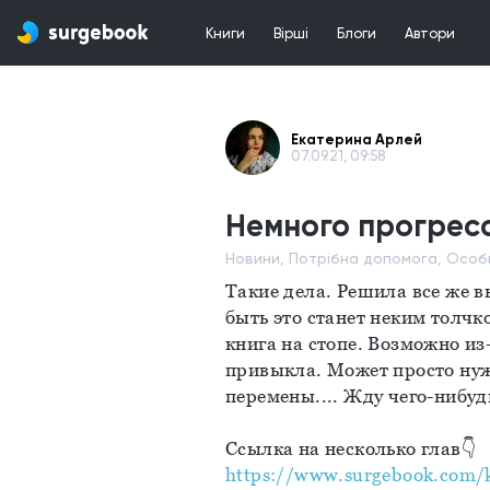
Книги
Вірші
Блоги
Автори
Екатерина Арлей
07.09.21, 09:58
Немного прогрес
Новини, Потрібна допомога, Особ
Такие дела. Решила все же вы
быть это станет неким толчк
книга на стопе. Возможно из-
привыкла. Может просто нуж
перемены.... Жду чего-нибудь
Ссылка на несколько глав👇
https://www.surgebook.com/