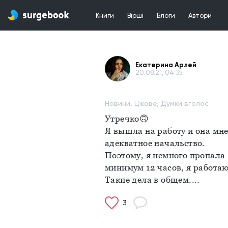
Книги
Вірші
Блоги
Автори
Екатерина Арлей
20.08.21, 04:35
Новини, Цікаве, Думки вголос
Утречко🙃
Я вышла на работу и она мне
адекватное начальство.
Поэтому, я немного пропала 
минимум 12 часов, я работаю🧚
Такие дела в общем....
3