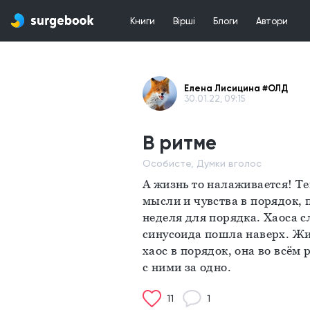
Книги
Вірші
Блоги
Автори
Елена Лисицина #ОЛД
30.01.22, 09:15
В ритме
Особисте, Думки вголос
А жизнь то налаживается! Те
мысли и чувства в порядок, п
неделя для порядка. Хаоса с
синусоида пошла наверх. Жиз
хаос в порядок, она во всём 
с ними за одно.
11
1