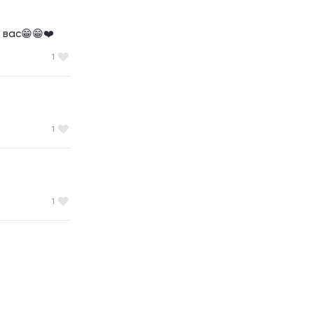
 вас😁😁❤️
1
1
1