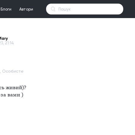
Блоги
Автори
Mary
23, 21:14
я, Особисте
ось живий)? 
за вами )