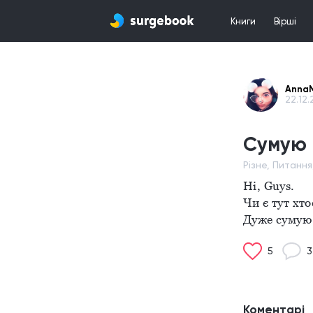
Книги
Вірші
Anna
22.12.
Сумую
Різне, Питанн
Hi, Guys. 
Чи є тут хт
Дуже сумую 
5
3
Коментарі