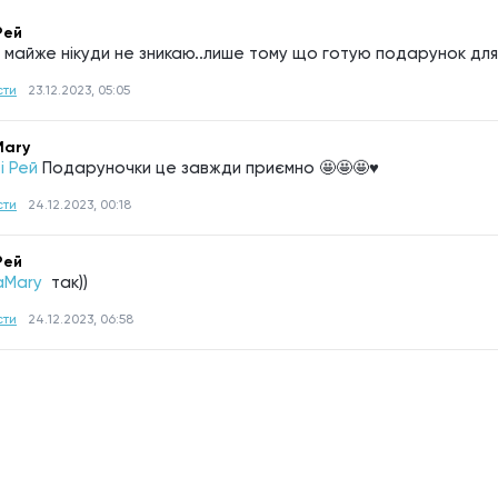
Рей
І майже нікуди не зникаю..лише тому що готую подарунок для
сти
23.12.2023, 05:05
ary
і Рей
Подаруночки це завжди приємно 🤩🤩🤩♥️
сти
24.12.2023, 00:18
Рей
Mary 
так))
сти
24.12.2023, 06:58