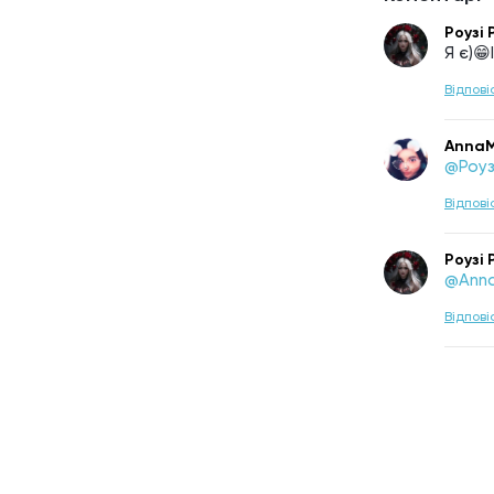
Роузі 
Я є)
Відпові
AnnaM
@Роуз
Відпові
Роузі 
@Anna
Відпові