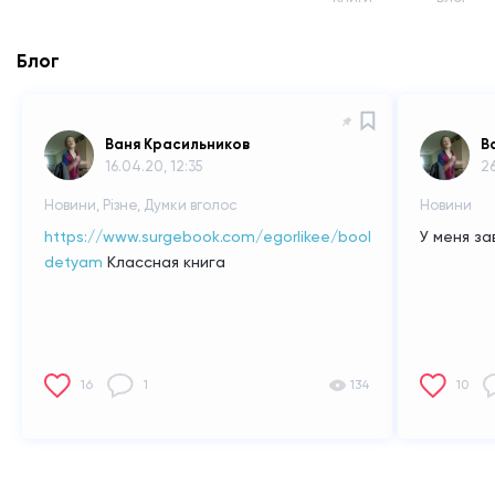
Блог
Ваня Красильников
В
16.04.20, 12:35
26
Новини, Різне, Думки вголос
Новини
https://www.surgebook.com/egorlikee/book/skazy-
У меня за
detyam
Классная книга
16
1
134
10