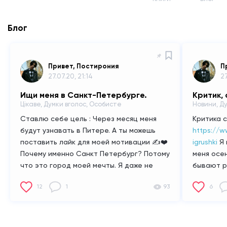
Блог
Привет, Постирония
П
27.07.20, 21:14
27
Ищи меня в Санкт-Петербурге.
Критик, 
Цікаве, Думки вголос, Особисте
Новини, Ду
Ставлю себе цель :
Через месяц меня
Критика 
будут узнавать в Питере.
А ты можешь
https://w
поставить лайк для моей мотивации ✍️❤️
igrushki
Я
Почему именно Санкт Петербург?
Потому
меня осе
что это город моей мечты.
Я даже не
бывают р
знаю как выразить радость что я здесь.
Я
то, что о
12
1
93
6
ещё нигде не испытывал столько эмоций
рифмы, н
Чего стоят только одни вечера на
нужно по
невском проспекте.
#санктпетербург
Рифма - 3
#питер #известность
школьник