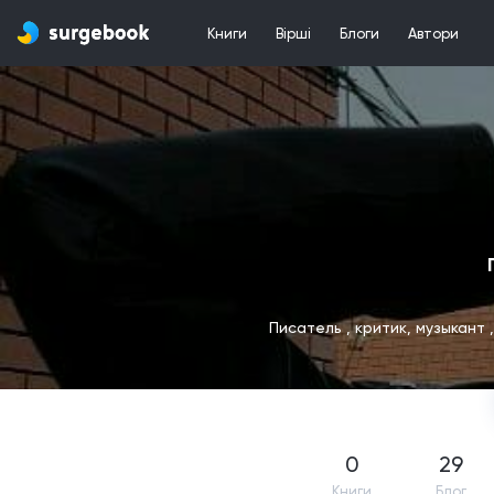
Книги
Вірші
Блоги
Автори
Писатель , критик, музыкант 
0
29
Книги
Блог