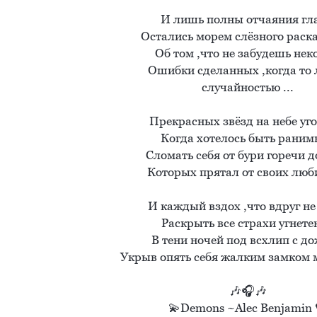
И лишь полны отчаяния глаз
Остались морем слёзного раская
Об том ,что не забудешь неко
Ошибки сделанных ,когда то 
случайностью ...

Прекрасных звёзд на небе уго
Когда хотелось быть ранимы
Сломать себя от бури горечи до
Которых прятал от своих люб
И каждый вздох ,что вдруг не 
Раскрыть все страхи угнетен
В тени ночей под всхлип с до
Укрыв опять себя жалким замком м
🎶🎧🎶

💫Demons ~Alec Benjamin 