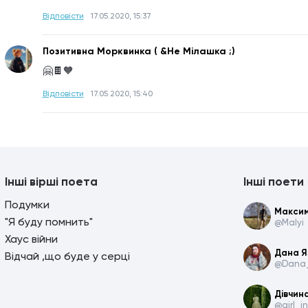
Відповісти
17.05.2020, 15:37
Позитивна Морквинка ( &Не Мілашка ;)
🤗🍫🧡
Відповісти
17.05.2020, 15:40
Інші вірші поета
Інші поети
Подумки
Максим
"Я буду помнить"
@Malyi
Хаус війни
Дана Я
Відчай ,що буде у серці
@Dana_
Дівчина
@girl_