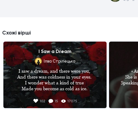
Схожі вірші
I Saw a Dream
Ілва Стрілецька
I saw a dream, and there were you, 

«An
And there was coldness in your eyes. 

She is
I wonder what a kind of true 

Speaking
Made you become as cold as ice. 

And later I looked back to get a sense

Хай бу
102
15
17075
This empty glance was hellish call of past. 

Прийми 
It used to be a high and strong defense 

Прийми 
Against the world, the pain and me at 
Прийми
last. 

You looked at me, and peering in your 
І не кр