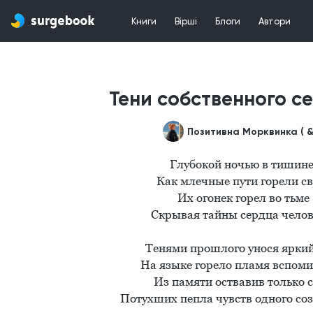
Книги
Вірші
Блоги
Автори
Тени собственного сер
Глубокой ночью в тишине 
Как млечные пути горели св
Их огонек горел во тьме 

Скрывая тайны сердца челов
Тенями прошлого унося яркий 
На языке горело пламя вспоми
Из памяти оствавив только сл
Потухших пепла чувств одного созе