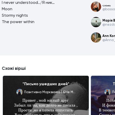
I never understood../Я никогда не понимал ..
بسنت
Moon
@bassa
Stormy nights
Марія 
The power within
@nezdo
Ann Ko
@Anna_
Схожі вірші
"Письмо ушедших дней"
Т
Позитивна Морквинка ( &Не Мілашка ;)
Привет , мой милый друг 

Полн
Забыл ли ты, как долго не писала ,

И фона
Прости ,но я хотела отпустить 

В темнот
Всю слабостью ,что в себе искала .

Сцены ше