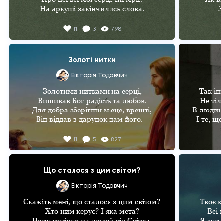
На аркуші закінчились слова.

Поети хоч писали про страждання,

Кол
11
3
798
Та силу їх ті зменшили в рази!

То це любов, закоханність, кохання?!

О ні, за неї кращі навіть сни.
Золоті нитки
Вікторія Тодавчич
Золотими нитками на серці,

Так ін
Вишивав Бог радість та любов.

Не тіл
Для добра зберігши місце, врешті,

В людині
Він віддав в дарунок нам його.   

І те, щ
Але ми – спотворенне створіння,

Так х
11
5
827
В серце враз впустили  своє гріх.

Прожит
 Де давно повсюди були квіти,

Рядк
Лиш бур'ян залишився. Я всіх,

Щоб 
Що сталося з цим світом?
Попрошу вас люди, збережіть ви 

Чека
Вікторія Тодавчич
Божий дар і доброту в душі.

Ту м
Скажіть мені, що сталося з цим світом? 

Твоє к
Не порвіть ви золоті ті нитки,

Тоді
Хто ним керує? І яка мета?

Всі 
Що Господь нам вишив в дар усім.

І зн
Чому гоніння на людей від Світла,

Я дум