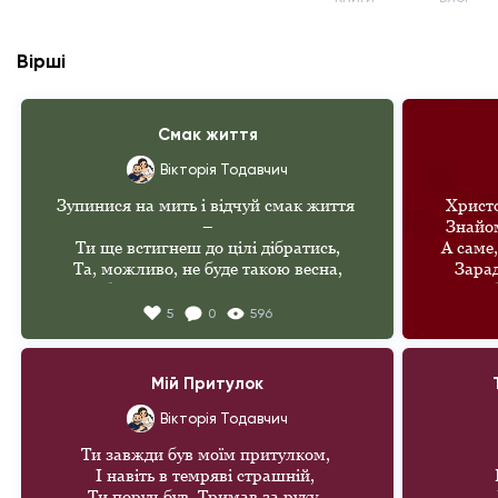
Вірші
Смак життя
Вікторія Тодавчич
Зупинися на мить і відчуй смак життя 
Христо
–

Знайом
Ти ще встигнеш до цілі дібратись,

А саме,
Та, можливо, не буде такою весна,

Зарад
Щоб ти нею міг знов милуватись.

Щоб 
5
0
596
Не втікай, бо, повір, що у всього свій 
час –

Радійм
Бог премудро все вирішив вчасно.

Творець
Мій Притулок
Подивись, як розквітли зелені поля –

Чи не це ж бо є істинне щастя?

Хай 
Вікторія Тодавчич
Хай 
Ти завжди був моїм притулком, 

Маєш вибір – як жити, кохати та йти,

Христос
І навіть в темряві страшній, 

Свої цілі та мрії плекати.

Ти поруч був. Тримав за руку, 
