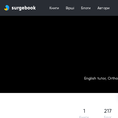
Книги
Вірші
Блоги
Автори
English tutor, Orth
1
217
Книги
Блог