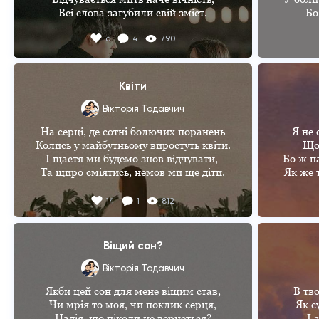
Коли т
Всі слова загубили свій зміст.
Бо
Кохаю 
Я блу
6
4
790
Ту,
Та влад
Зак
Квіти
І вона
Вікторія Тодавчич
Що
На серці, де сотні болючих поранень

Я не 
Я любов
Колись у майбутньому виростуть квіти.

Що 
Тіль
І щастя ми будемо знов відчувати, 

Бо ж н
Та щиро сміятись, немов ми ще діти.

Як же 
Всі висохнуть сльози, і сніг весь 
Вж
14
1
812
розтане 

І н
Здійсняться у кожного всі його мрії.

Не
Не буде на серці болючих поранень, 

А
Віщий сон?
І вийде з-за хмар знову сонце надії.
І
Вікторія Тодавчич
Бо н
Якби цей сон для мене віщим став,

В тво
В по
Чи мрія то моя, чи поклик серця,

Як с
Вик
Надія, що ніколи не вернеться?

І 