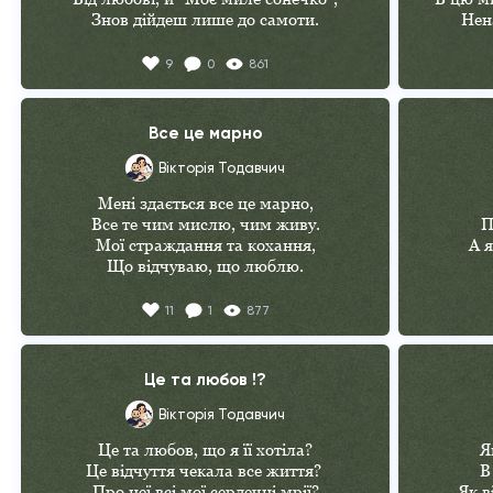
Знов дійдеш лише до самоти.

Нен
Я тебе не знаю і не знала я,

І 
9
0
861
Все що було, вигадка моя.

І со
Тільки руки знов тремтять від радості,

У
Коли бачу я твої вуста...
У 
Все це марно
Та
Вікторія Тодавчич
Що пов
Мені здається все це марно,

Я 
Все те чим мислю, чим живу.

П
Наспра
Мої страждання та кохання,

А я
Що відчуваю, що люблю.

Та бачу враз ті рідні очі,

11
1
877
І розумію – це мій дім. 

Та
І всі страждання серед ночі,

Зно
І вірші у душі дівочій,

–"
Це та любов !?
 Все це хай житиме повік!
Я 
Вікторія Тодавчич
Це та любов, що я її хотіла?

Я
Та
Це відчуття чекала все життя? 

В
Про неї всі мої сердечні мрії?

Як в