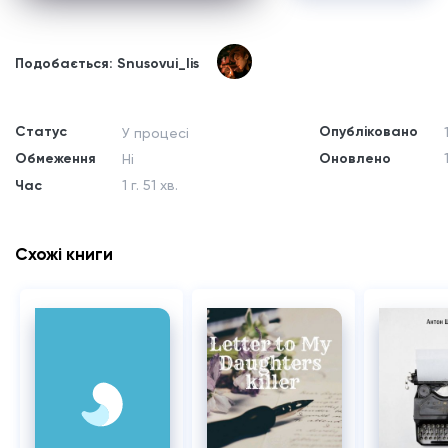
Подобається: Snusovui_lis
Статус
Опубліковано
У процесі
Обмеження
Оновлено
Ні
Час
1 г. 51 хв.
Схожі книги