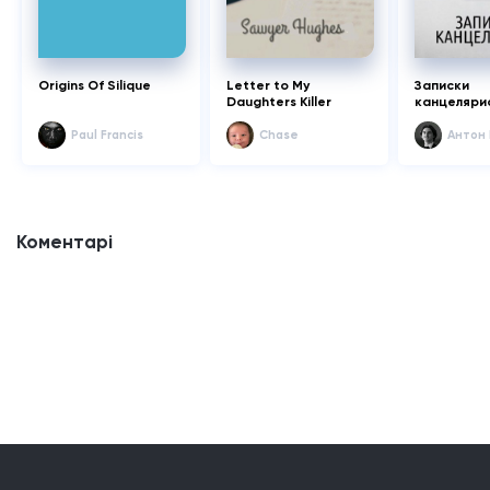
Origins Of Silique
Letter to My
Записки
Daughters Killer
канцеляри
Paul Francis
Chase
Антон
Коментарі