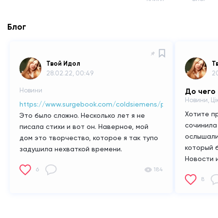
Блог
Твой Идол
Т
28.02.22, 00:49
20
Новини
До чего
Новини, Ці
https://www.surgebook.com/coldsiemens/poem/dusha
Хотите п
Это было сложно. Несколько лет я не
сочинила
писала стихи и вот он.
Наверное, мой
ослышали
дом это творчество, которое я так тупо
который б
задушила нехваткой времени.
Новости 
6
184
уникален 
8
только у 
вам попа
Итак, ва
от нейро