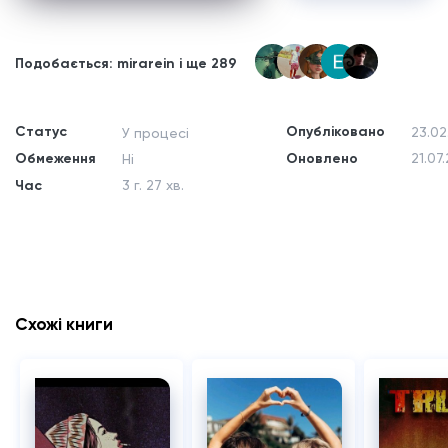
Подобається: mirarein і ще 289
Статус
Опубліковано
23.02
У процесі
Обмеження
Оновлено
21.07
Ні
Час
3 г. 27 хв.
Схожі книги