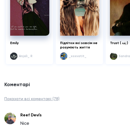
Emily
Підлітки які зовсім не
Trust ( ثِقة )
розуміють життя
Anjali_ R
_xoxvatit_
Sandra
Коментарі
Показати всі коментарі (78)
Reef Devi's
Nice