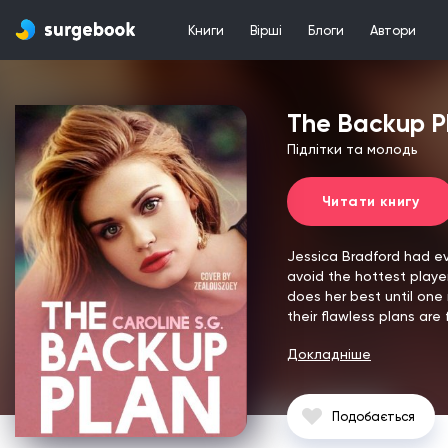
Книги
Вірші
Блоги
Автори
The Backup P
Підлітки та молодь
Читати книгу
Jessica Bradford had ev
avoid the hottest player
does her best until one 
their flawless plans ar
Докладніше
Подобається