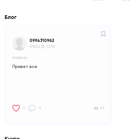
Блог
0994310962
09.03.18, 13:19
Новини
Привет все
3
9
43
Книги