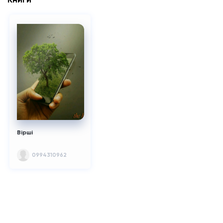
Вірші
0994310962